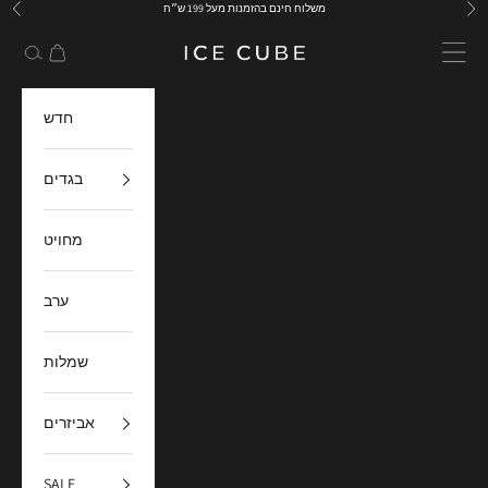
ילוג לתוכן
משלוח חינם בהזמנות מעל 199 ש״ח
ודם
הבא
ICE CUBE
עגלת קניות
תפריט
חיפוש
חדש
בגדים
מחויט
ערב
שמלות
אביזרים
SALE