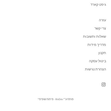
גיפט קארד
עזרה
צרי קשר
שאלות ותשובות
מדריך מידות
תקנון
ביטול עסקה
הצהרת נגישות
פותח ע"י WeDev -
פיתוח שופיפיי